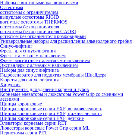
Наборы с винтовыми расширителями
Остеотомы
остеотомы с ограничителем
выпуклые остеотомы RIGID
вогнутые остеотомы THERMOS
остеотомы без ограничителя
остеотомы без ограничителя GAORI
остеотом без ограничителя ромбовидный
Универсальные наборы для расщепления альвеолярного гребня
Синус-лифтинг
Фрезы для синус-лифтинга
Фрезы с алмазным напылением
Фрезы магнитные с алмазным напылением
Экспандеры с алмазным напылением
Наборы для синус лифтинга
Гидросепаратор для поднятия мембраны Шнайдера
Кюреты для синус лифтинга
Хирургия
Инструменты для удаления корней и зубов
Корневые элеваторы и люксаторы Power Grip со сменными
лезвиями
Щипцы коронковые
Щипцы коронковые серии EXF, верхняя челюсть
Щипцы коронковые серии EXF, нижняя челюсть
Щипцы коронковые серии EXF, детские
Элеваторы корневые серии RET
Люксаторы корневые Power Grip серии ML
Периотомы серии PET