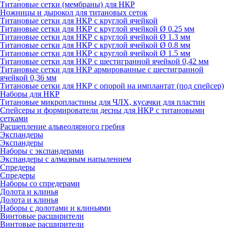
Титановые сетки (мембраны) для НКР
Ножницы и дырокол для титановых сеток
Титановые сетки для НКР с круглой ячейкой
Титановые сетки для НКР с круглой ячейкой Ø 0.25 мм
Титановые сетки для НКР c круглой ячейкой Ø 1.3 мм
Титановые сетки для НКР с круглой ячейкой Ø 0.8 мм
Титановые сетки для НКР c круглой ячейкой Ø 1.5 мм
Титановые сетки для НКР с шестигранной ячейкой 0,42 мм
Титановые сетки для НКР армированные с шестигранной
ячейкой 0,36 мм
Титановые сетки для НКР с опорой на имплантат (под спейсер)
Наборы для НКР
Титановые микропластины для ЧЛХ, кусачки для пластин
Спейсеры и формирователи десны для НКР с титановыми
сетками
Расщепление альвеолярного гребня
Экспандеры
Экспандеры
Наборы с экспандерами
Экспандеры с алмазным напылением
Спредеры
Спредеры
Наборы со спредерами
Долота и клинья
Долота и клинья
Наборы с долотами и клиньями
Винтовые расширители
Винтовые расширители