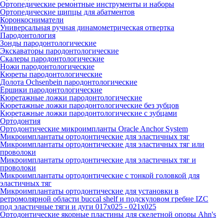
Ортопедические ремонтные инструменты и наборы
Ортопедические щипцы для абатментов
Коронкосниматели
Универсальная ручная динамометрическая отвертка
Пародонтология
Зонды пародонтологические
Экскаваторы пародонтологические
Скалеры пародонтологические
Ножи пародонтологические
Кюреты пародонтологические
Долота Ochsenbein пародонтологические
Ёршики пародонтологические
Кюретажные ложки пародонтологические
Кюретажные ложки пародонтологические без зубцов
Кюретажные ложки пародонтологические с зубцами
Ортодонтия
Ортодонтические микроимпланты Oracle Anchor System
Микроимплантаты ортодонтические для эластичных тяг
Микроимплантаты ортодонтические для эластичных тяг или
проволоки
Микроимплантаты ортодонтические для эластичных тяг и
проволоки
Микроимплантаты ортодонтические с тонкой головкой для
эластичных тяг
Микроимплантаты ортодонтические для установки в
ретромолярной области buccal shelf и подскуловом гребне IZC
под эластичные тяги и дуги 017х025 - 021х025
Ортодонтические якорные пластины для скелетной опоры Ahn's