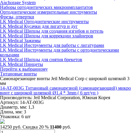
Anchorage System
Наборы ортодонтических микроимплантатов
Ортодонтические измерительные инструменты
Фрезы, отвертки
LK Medical Ортодонтические инструменты
LK Medical Кусачки для лигатур и дуг
LK Medical Щипцы для создания изгибов и петель
LK Medical Щипцы для коррекции элайнеров
LK Medical Зажимы
LK Medical Инструменты для работы с лигатурами
LK Medical Инструменты для работы с ортодонтическими
кольцами
LK Medical Щипцы для снятия брекетов
LK Medical Пинцеты
Перейти к выбранному
Титановые винты
Самонарезающие винты Jeil Medical Corp c широкой шляпкой 3
мм
14-AT-003G Титановый самонарезной (самонарезающий) микро
винт с широкой шляпкой Ø1.4 * 3mm ( 6 шт/уп )
Производитель: Jeil Medical Corporation, Южная Корея
Артикул: 14-AT-003G
Диаметр, мм:
1,3
Длина, мм:
3
Упаковка:
6 шт
14250 руб.
Скидка 20 %
11400
руб.