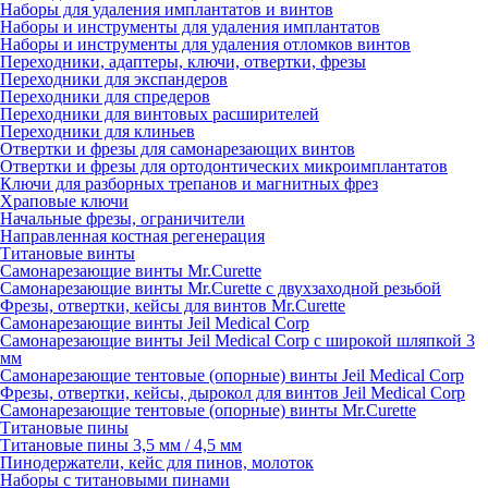
Наборы для удаления имплантатов и винтов
Наборы и инструменты для удаления имплантатов
Наборы и инструменты для удаления отломков винтов
Переходники, адаптеры, ключи, отвертки, фрезы
Переходники для экспандеров
Переходники для спредеров
Переходники для винтовых расширителей
Переходники для клиньев
Отвертки и фрезы для самонарезающих винтов
Отвертки и фрезы для ортодонтических микроимплантатов
Ключи для разборных трепанов и магнитных фрез
Храповые ключи
Начальные фрезы, ограничители
Направленная костная регенерация
Титановые винты
Самонарезающие винты Mr.Curette
Самонарезающие винты Mr.Curette с двухзаходной резьбой
Фрезы, отвертки, кейсы для винтов Mr.Curette
Самонарезающие винты Jeil Medical Corp
Самонарезающие винты Jeil Medical Corp c широкой шляпкой 3
мм
Самонарезающие тентовые (опорные) винты Jeil Medical Corp
Фрезы, отвертки, кейсы, дырокол для винтов Jeil Medical Corp
Самонарезающие тентовые (опорные) винты Mr.Curette
Титановые пины
Титановые пины 3,5 мм / 4,5 мм
Пинодержатели, кейс для пинов, молоток
Наборы с титановыми пинами