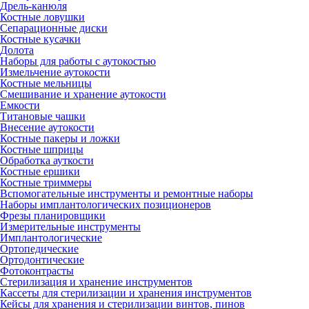
Дрель-канюля
Костные ловушки
Сепарационные диски
Костные кусачки
Долота
Наборы для работы с аутокостью
Измельчение аутокости
Костные мельницы
Смешивание и хранение аутокости
Емкости
Титановые чашки
Внесение аутокости
Костные пакеры и ложки
Костные шприцы
Обработка ауткости
Костные ершики
Костные триммеры
Вспомогательные инструменты и ремонтные наборы
Наборы имплантологических позиционеров
Фрезы планировщики
Измерительные инструменты
Имплантологические
Ортопедические
Ортодонтические
Фотоконтрасты
Стерилизация и хранение инструментов
Кассеты для стерилизации и хранения инструментов
Кейсы для хранения и стерилизации винтов, пинов