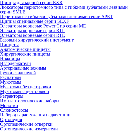
Щипцы для корней серии EXR
Люксаторы периотомного типа с гибкими зубчатыми лезвиями
серии SMLE
Периотомы с гибкими зубчатыми лезвиями серии SPET
Щипцы специальные серии SEXF
Элеваторы корневые Power Grip серии ME
Элеваторы корневые серии RTP
Элеваторы корневые серии RTE
Базовый хирургический инструмент
Пинцеты
Анатомические пинцеты
Хирургические пинцеты
Ножницы
Иглодержатели
Артериальные зажимы
Ручки скальпелей
Распаторы
Мукотомы
Мукотомы без центровки
Мукотомы с центровкой
Ретракторы
Имплантологические наборы
Молотки
Слюноотсосы
Набор для растяжения надкостницы
Ортопедия
Ортопедические отвертки
Ортопедические измерители